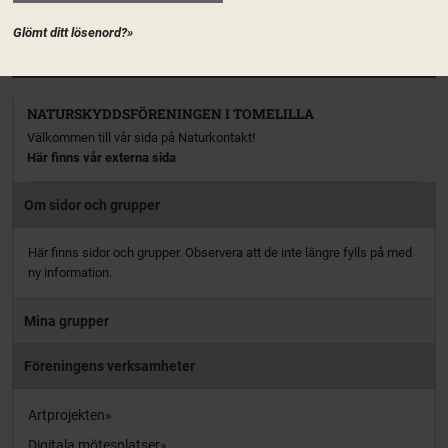
aktiv […]
Glömt ditt lösenord?»
PRENUMERERA
NATURSKYDDSFÖRENINGEN I TOMELILLA
Välkommen till vår sida på Naturkontakt!
Här finns vår externa sida
Om sidor och grupper
Här finns sidor och grupper. Observera att de inte längre fylls på med
ny information.
Mina grupper
Föreningens verksamheter
Artprojekten
Digitala mötesplatser