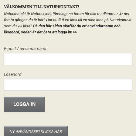
VÄLKOMMEN TILL NATURKONTAKT!
Naturkontakt är Naturskyddsföreningens forum för alla medlemmar. Är det
första gången du är här? Har du fått en länk till en sida inne på Naturkontakt
som du vill läsa?
På den här sidan skaffar du ett användarnamn och
lösenord, sedan är det bara att logga in!
>>
MENY
E-post / användarnamn
HEM
FÖRENINGEN
NATURSKYDDSFÖRENINGEN I TOMELILLA
START
LÄGG TILL EN TEXT HÄR PÅ SIDAN
FORUM
Lösenord
FÖRENINGEN
Naturskyddsföreningen i Tomelilla
Hej världen!
29 maj, 2013
riksforeningen
INFO & MATERIAL
Välkommen hit! I den nya versionen av Naturkontakt som släpptes 20
november 2012 har varje del av Naturskyddsföreningen fått en egen
startsida. Det går att publicera texter, material eller bara ha sidan som
startsida för de grupper som berör kretsen/länsförbundet/nätverket. Det är
NY ANVÄNDARE? KLICKA HÄR
enkelt att använda och fungerar som en vanlig wordpress-blogg. Om du är